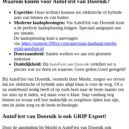
Waarom kiezen voor AutoFirst van Doornik?
Expertise:
Onze technici kunnen uw elektrische of hybride
auto van binnen en van buiten
Moderne laadoplossingen:
Via AutoFirst van Doornik kunt
u de perfecte laadoplossing krijgen. Speciaal aangepast aan
uw situatie.
De laadoplossing kunt u aanvragen
via:
https://support.50five.com/aanvraag-laadpaal-moobi-
retail-autofirst-nl
Duurzaamheid:
Samen werken we aan een groenere
toekomst
Duidelijkheid:
Bij
vertellen we u
AutoFirst van Doornik
precies wat we doen en waarom. Geen gedoe,Goed geregeld!
Bij AutoFirst van Doornik, versterkt door Moobi, zorgen we ervoor
dat uw elektrische of hybride auto altijd klaar is voor de weg. Of u
nu onderhoud nodig heeft of op zoek bent naar de beste manier om
uw auto op te laden, wij staan voor u klaar. Stap vandaag nog
binnen en ervaar zelf hoe makkelijk en zorgeloos rijden kan zijn,
met de juiste zorg en de beste technologie.
AutoFirst van Doornik is ook GRIP Expert!
Door de aansluiting bij Moobi is AutoFirst van Doornik ook