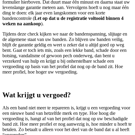
formulier hierboven. Dat duurt maar één minuut en daarna staat uw
levenslange garantie meteen aan. Vervolgens hoeft u nog maar één
ding te doen: elk jaar even langskomen voor een korte
bandencontrole (
Let op dat u de registratie voltooid binnen 4
weken na aankoop
).
Tijdens deze check kijken we naar de bandenspanning, slijtage en
de algemene staat van uw banden. Zo blijven uw banden veilig,
blijft de garantie geldig en weet u zeker dat u altijd goed op weg
bent. Gaat er toch iets mis, zoals een lekke band, schade door een
botsing, vandalisme of gewoon pech onderweg, dan bent u
verzekerd van hulp en krijgt u bij onherstelbare schade een
vergoeding op basis van het profiel dat nog op de band zit. Hoe
meer profiel, hoe hoger uw vergoeding.
Wat krijgt u vergoed?
Als een band niet meer te repareren is, krijgt u een vergoeding voor
een nieuwe band van hetzelfde merk en type. Hoe hoog die
vergoeding is, hangt af van het profiel dat nog op uw beschadigde
band zit. Hoe meer profiel er nog aanwezig is, hoe minder u hoeft te
betalen. Zo betaalt u alleen voor het deel van de band dat u al heeft
“opgereden”.