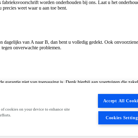
fabrieksvoorschrift worden onderhouden bij ons. Laat u het onderhoud
 u precies weet waar u aan toe bent.
oon dagelijks van A naar B, dan bent u volledig gedekt. Ook onvoorzie
jn tegen onverwachte problemen.
de garantie niet van toepassing is. Denk hierbij aan voertuigen die zake
n die worden ingezet voor rally’s, races of andere competitieve of recre
ik, misbruik of onvoldoende onderhoud. Goed onderhoud blijft dus essen
Accept All Cooki
 of cookies on your device to enhance site
fforts.
Cookies Setting
t en transparantie. U weet precies waar u aan toe bent en kunt rekenen 