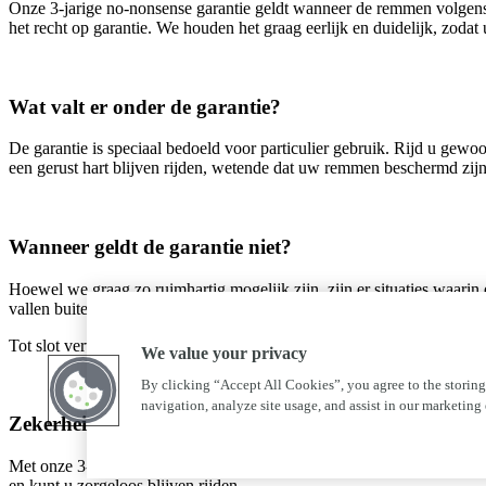
Onze 3‑jarige no‑nonsense garantie geldt wanneer de remmen volgens 
het recht op garantie. We houden het graag eerlijk en duidelijk, zodat
Wat valt er onder de garantie?
De garantie is speciaal bedoeld voor particulier gebruik. Rijd u gew
een gerust hart blijven rijden, wetende dat uw remmen beschermd zi
Wanneer geldt de garantie niet?
Hoewel we graag zo ruimhartig mogelijk zijn, zijn er situaties waarin 
vallen buiten de regeling. Daarnaast geldt de garantie niet voor remme
Tot slot vervalt de garantie wanneer er sprake is van verkeerd gebru
We value your privacy
By clicking “Accept All Cookies”, you agree to the storing
navigation, analyze site usage, and assist in our marketing e
Zekerheid waar u op kunt vertrouwen
Met onze 3‑jarige garantie op remmen kiest u voor zekerheid, kwalitei
en kunt u zorgeloos blijven rijden.