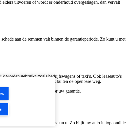
 elders uitvoeren of wordt er onderhoud overgeslagen, dan vervalt
ne schade aan de remmen valt binnen de garantieperiode. Zo kunt u met
lijk worden gebruikt, zoals bedrijfswagens of taxi’s. Ook leaseauto’s
atieve activiteiten, zowel op als buiten de openbare weg.
tieel voor uw veiligheid én voor uw garantie.
es
s
op betrouwbare service van ons aan u. Zo blijft uw auto in topconditie