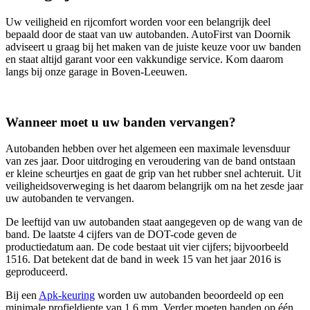
Uw veiligheid en rijcomfort worden voor een belangrijk deel
bepaald door de staat van uw autobanden. AutoFirst van Doornik
adviseert u graag bij het maken van de juiste keuze voor uw banden
en staat altijd garant voor een vakkundige service. Kom daarom
langs bij onze garage in Boven-Leeuwen.
Wanneer moet u uw banden vervangen?
Autobanden hebben over het algemeen een maximale levensduur
van zes jaar. Door uitdroging en veroudering van de band ontstaan
er kleine scheurtjes en gaat de grip van het rubber snel achteruit. Uit
veiligheidsoverweging is het daarom belangrijk om na het zesde jaar
uw autobanden te vervangen.
De leeftijd van uw autobanden staat aangegeven op de wang van de
band. De laatste 4 cijfers van de DOT-code geven de
productiedatum aan. De code bestaat uit vier cijfers; bijvoorbeeld
1516. Dat betekent dat de band in week 15 van het jaar 2016 is
geproduceerd.
Bij een
Apk-keuring
worden uw autobanden beoordeeld op een
minimale profieldiepte van 1,6 mm. Verder moeten banden op één