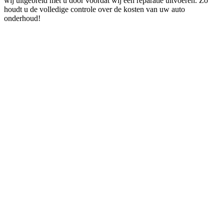
wij uitgebreid met u door voordat wij een reparatie uitvoeren. Zo
houdt u de volledige controle over de kosten van uw auto
onderhoud!